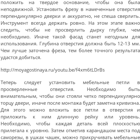
положить на твердое основание, чтобы она был
неподвижной. Установить фрезу в намеченные отверсти
перпендикулярно дверки и аккуратно, не спеша сверлить
Инструмент всегда держать ровно. На этом этапе важн
следить, чтобы не просверлить дырку глубже, че
необходимо. Иначе такой фасад станет негодным дл
использования. Глубина отверстия должна быть 12-13 мм
Чем лучше заточена фреза, тем более точного результат
удастся добиться.
http://moyagostinaya.ru/youtu.be/f4xm6tLDrBs
Теперь следует установить мебельные петли 
просверленные отверстия. Необходимо быт
внимательным, чтобы они стояли четко перпендикулярн
торцу двери, иначе после монтажа будет заметна кривизна
Для этого можно вложить все петли в отверстия 
приложить к ним длинную рейку или уровень
Необходимо, чтобы каждая деталь всей плоскость
прилегала к уровню. Затем отметив карандашом места по
саморезы, в ушках чашек, можно прикручивать мебельны