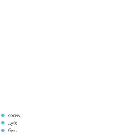
сосну;
дуб;
бук.