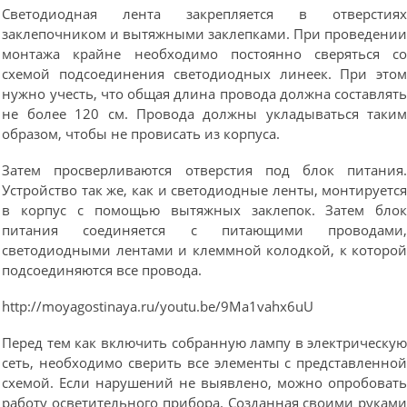
Светодиодная лента закрепляется в отверстия
заклепочником и вытяжными заклепками. При проведени
монтажа крайне необходимо постоянно сверяться с
схемой подсоединения светодиодных линеек. При это
нужно учесть, что общая длина провода должна составлят
не более 120 см. Провода должны укладываться таки
образом, чтобы не провисать из корпуса.
Затем просверливаются отверстия под блок питания
Устройство так же, как и светодиодные ленты, монтируетс
в корпус с помощью вытяжных заклепок. Затем бло
питания соединяется с питающими проводами
светодиодными лентами и клеммной колодкой, к которо
подсоединяются все провода.
http://moyagostinaya.ru/youtu.be/9Ma1vahx6uU
Перед тем как включить собранную лампу в электрическу
сеть, необходимо сверить все элементы с представленно
схемой. Если нарушений не выявлено, можно опробоват
работу осветительного прибора. Созданная своими рукам