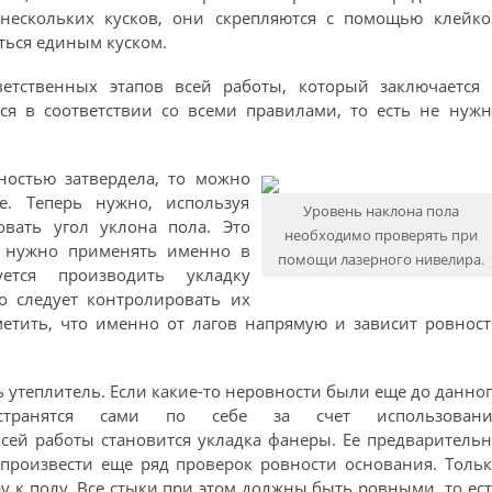
нескольких кусков, они скрепляются с помощью клейко
ться единым куском.
етственных этапов всей работы, который заключается 
ся в соответствии со всеми правилами, то есть не нужн
лностью затвердела, то можно
. Теперь нужно, используя
Уровень наклона пола
вать угол уклона пола. Это
необходимо проверять при
 нужно применять именно в
помощи лазерного нивелира.
ется производить укладку
но следует контролировать их
етить, что именно от лагов напрямую и зависит ровнос
 утеплитель. Если какие-то неровности были еще до данно
странятся сами по себе за счет использовани
сей работы становится укладка фанеры. Ее предваритель
 произвести еще ряд проверок ровности основания. Толь
у к полу. Все стыки при этом должны быть ровными, то ес