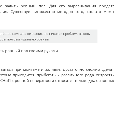
но залить ровный пол. Для его выравнивания придетс
ия. Существует множество методов того, как это можн
ройстве комнаты не возникало никаких проблем, важно,
обы пол был идеально ровным.
лать ровный пол своими руками.
аться при монтаже и заливке. Достаточно сложно сдела
тому приходится прибегать к различного рода хитростя
НиП к ровной поверхности относятся только два основных