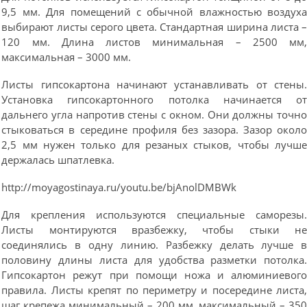
9,5 мм. Для помещений с обычной влажностью воздух
выбирают листы серого цвета. Стандартная ширина листа 
120 мм. Длина листов минимальная – 2500 мм
максимальная – 3000 мм.
Листы гипсокартона начинают устанавливать от стены
Установка гипсокартонного потолка начинается о
дальнего угла напротив стены с окном. Они должны точн
стыковаться в середине профиля без зазора. Зазор окол
2,5 мм нужен только для резаных стыков, чтобы лучш
держалась шпатлевка.
http://moyagostinaya.ru/youtu.be/bjAnolDMBWk
Для крепления используются специальные саморезы
Листы монтируются вразбежку, чтобы стыки н
соединялись в одну линию. Разбежку делать лучше 
половину длины листа для удобства разметки потолка
Гипсокартон режут при помощи ножа и алюминиевог
правила. Листы крепят по периметру и посередине листа
шаг крепежа минимальный – 200 мм, максимальный – 35