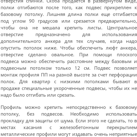
отверстия спинки. Скоба продается в развернутом виде
полки отгибаются после того, как подвес прикреплен 
базовому потолку. Лишняя длина полки еще отгибаетс
под углом 90 градусов или срезается предварительно
чтобы она не мешала крепить листы. Центрально
отверстие предназначено для использовани
дополнительного анкера для тех случаев, когда над
опустить потолок ниже. Чтобы обеспечить люфт анкера
отверстие сделано овальное. При помощи плоског
подвеса можно обеспечить расстояние между базовым 
подвесным потолком только 12 см. Подвес позволяе
монтаж профиля ПП на разной высоте за счет перфораци
полок. Для квартир с низкими потолками бывают 
продаже специальные укороченные подвесы, чтобы их н
надо было отгибать или срезать.
Профиль можно крепить непосредственно к базовом
потолку, без подвесов. Необходимо использоват
прокладку для защиты от шума. Если этого не сделать, то 
местах касания с железобетонным перекрытие
металлические профили могут издавать очень неприятны