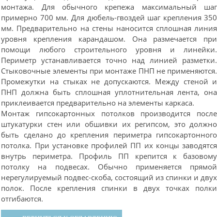
монтажа. Для обычного крепежа максимальный ша
примерно 700 мм. Для дюбель-гвоздей шаг крепления 35
мм. Предварительно на стены наносится сплошная лини
уровня крепления карандашом. Она размечается пр
помощи любого строительного уровня и линейки
Периметр устанавливается точно над линией разметки
Стыковочные элементы при монтаже ПНП не применяются
Промежутки на стыках не допускаются. Между стеной 
ПНП должна быть сплошная уплотнительная лента, он
приклеивается предварительно на элементы каркаса.
Монтаж гипсокартонных потолков производится посл
штукатурки стен или обшивки их регипсом, это должн
быть сделано до крепления периметра гипсокартонног
потолка. При установке профилей ПП их концы заводятс
внутрь периметра. Профиль ПП крепится к базовом
потолку на подвесах. Обычно применяется прямо
нерегулируемый подвес-скоба, состоящий из спинки и дву
полок. После крепления спинки в двух точках полк
отгибаются.