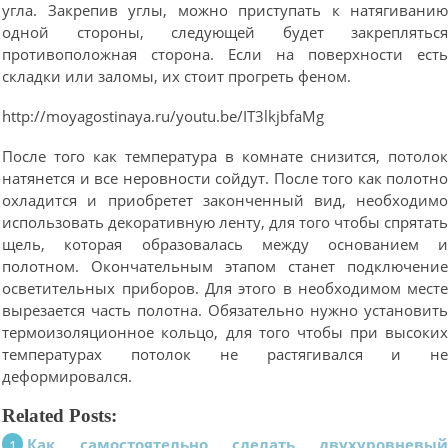
угла. Закрепив углы, можно приступать к натягивани
одной стороны, следующей будет закреплятьс
противоположная сторона. Если на поверхности ест
складки или заломы, их стоит прогреть феном.
http://moyagostinaya.ru/youtu.be/IT3lkjbfaMg
После того как температура в комнате снизится, потоло
натянется и все неровности сойдут. После того как полотн
охладится и приобретет законченный вид, необходим
использовать декоративную ленту, для того чтобы спрятат
щель, которая образовалась между основанием 
полотном. Окончательным этапом станет подключени
осветительных приборов. Для этого в необходимом мест
вырезается часть полотна. Обязательно нужно установит
термоизоляционное кольцо, для того чтобы при высоки
температурах потолок не растягивался и н
деформировался.
Related Posts:
Как самостоятельно сделать двухуровневы