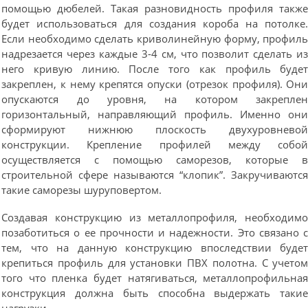
помощью дюбелей. Такая разновидность профиля такж
будет использоваться для создания короба на потолке
Если необходимо сделать криволинейную форму, профил
надрезается через каждые 3-4 см, что позволит сделать и
него кривую линию. После того как профиль буде
закреплен, к нему крепятся опуски (отрезок профиля). Он
опускаются до уровня, на котором закрепле
горизонтальный, направляющий профиль. Именно он
сформируют нижнюю плоскость двухуровнево
конструкции. Крепление профилей между собо
осуществляется с помощью саморезов, которые 
строительной сфере называются “клопик”. Закручиваютс
такие саморезы шуруповертом.
Создавая конструкцию из металлопрофиля, необходим
позаботиться о ее прочности и надежности. Это связано 
тем, что на данную конструкцию впоследствии буде
крепиться профиль для установки ПВХ полотна. С учето
того что пленка будет натягиваться, металлопрофильна
конструкция должна быть способна выдержать таки