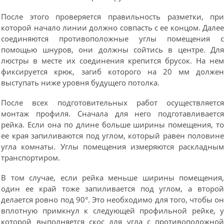
После этого проверяется правильность разметки, пр
которой начало линии должно совпасть с ее концом. Дале
соединяются противоположные углы помещения 
помощью шнуров, они должны сойтись в центре. Дл
люстры в месте их соединения крепится брусок. На не
фиксируется крюк, загиб которого на 20 мм долже
выступать ниже уровня будущего потолка.
После всех подготовительных работ осуществляетс
монтаж профиля. Сначала для него подготавливаетс
рейка. Если она по длине больше ширины помещения, т
ее края запиливаются под углом, который равен половин
угла комнаты. Углы помещения измеряются раскладны
транспортиром.
В том случае, если рейка меньше ширины помещения
один ее край тоже запиливается под углом, а второ
делается ровно под 90°. Это необходимо для того, чтобы о
вплотную примкнул к следующей профильной рейке, 
которой выполняется скос для угла с противоположно