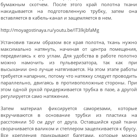
бумажным скотчем. После этого край полотна ткан
накидывается на подготовленную трубку, затем он
вставляется в кабель-канал и защемляется в нем.
http://moyagostinaya.ru/youtu.be/IT3lkjbfaMg
Установив таким образом все края полотна, ткань нужн
максимально натянуть, начиная от центра помещения
передвигаясь к его углам. Для удобства в работе полотн
можно намочить из пульверизатора, так как пр
высыхании оно лучше натягивается. На этом этапе работ
требуется напарник, потому что натяжку следует проводит
параллельно, двигаясь в противоположные стороны. Пр
этом одной рукой придерживается трубка в пазе, а друго
регулируется само натяжение.
Затем материал фиксируется саморезами, которы
вкручиваются в основание трубки из пластика н
расстоянии 50 см друг от друга. Оставшийся край ткан
сворачивается валиком и степлером защелкивается к брусу
Все крепления прикрывают багетами, которые можн